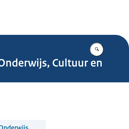
.nl
Vul in wat u z
Onderwijs, Cultuur en
 Onderwijs,