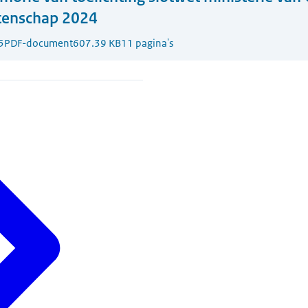
tenschap 2024
5
PDF-document
607.39 KB
11 pagina's