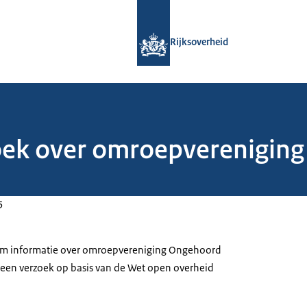
Naar de homepage van Rijksoverheid
Rijksoverheid
oek over omroepverenigin
5
 om informatie over omroepvereniging Ongehoord
een verzoek op basis van de Wet open overheid