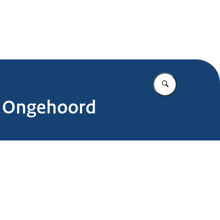
.nl
Vul in wat u z
g Ongehoord