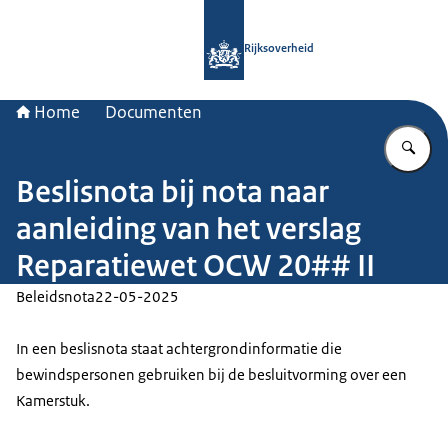
Naar de homepage van Rijksoverheid
Rijksoverheid
Home
Documenten
Vu
Beslisnota bij nota naar
aanleiding van het verslag
Reparatiewet OCW 20## II
Beleidsnota
22-05-2025
In een beslisnota staat achtergrondinformatie die
bewindspersonen gebruiken bij de besluitvorming over een
Kamerstuk.