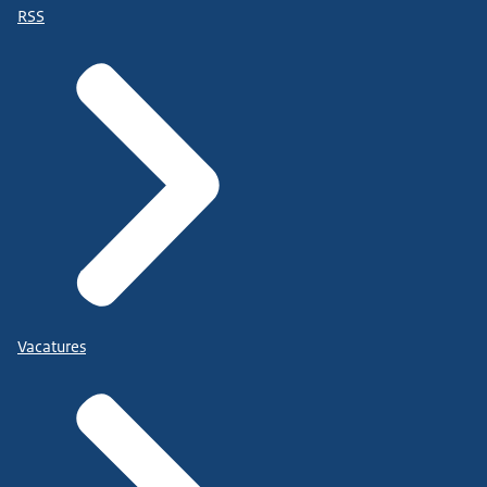
RSS
Vacatures