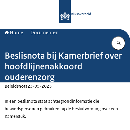
Naar de homepage van Rijksoverheid
Rijksoverheid
Home
Documenten
Vu
Beslisnota bij Kamerbrief over
hoofdlijnenakkoord
ouderenzorg
Beleidsnota
23-05-2025
In een beslisnota staat achtergrondinformatie die
bewindspersonen gebruiken bij de besluitvorming over een
Kamerstuk.