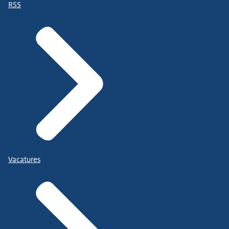
RSS
Vacatures