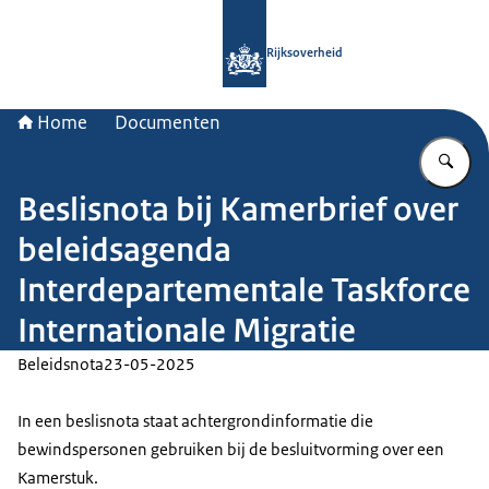
Naar de homepage van Rijksoverheid
Rijksoverheid
Home
Documenten
Vu
Beslisnota bij Kamerbrief over
beleidsagenda
Interdepartementale Taskforce
Internationale Migratie
Beleidsnota
23-05-2025
In een beslisnota staat achtergrondinformatie die
bewindspersonen gebruiken bij de besluitvorming over een
Kamerstuk.