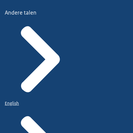
Andere talen
English