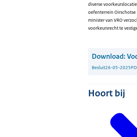
diverse voorkeurslocatie
oefenterrein Oirschotse 
minister van VRO verzoc
voorkeursrecht te vestig
Download:
Voo
Besluit
26-05-2025
PD
Hoort bij