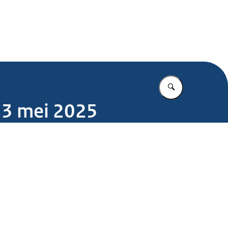
.nl
Vul in wat u z
23 mei 2025