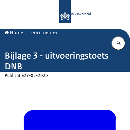
Naar de homepage van Rijksoverheid
Rijksoverheid
Home
Documenten
Vu
Bijlage 3 - uitvoeringstoets
DNB
Publicatie
27-05-2025