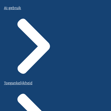
AI-gebruik
Toegankelijkheid