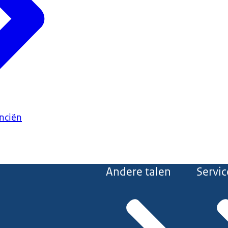
anciën
Andere talen
Servic