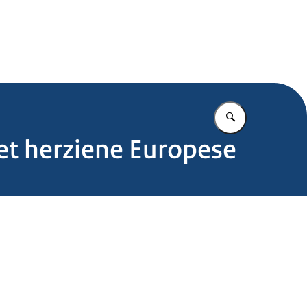
.nl
Vul in wat u z
et herziene Europese