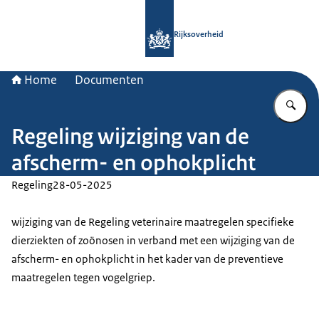
Naar de homepage van Rijksoverheid
Rijksoverheid
Home
Documenten
Vu
Regeling wijziging van de
afscherm- en ophokplicht
Regeling
28-05-2025
wijziging van de Regeling veterinaire maatregelen specifieke
dierziekten of zoönosen in verband met een wijziging van de
afscherm- en ophokplicht in het kader van de preventieve
maatregelen tegen vogelgriep.