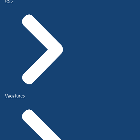
RSS
Vacatures