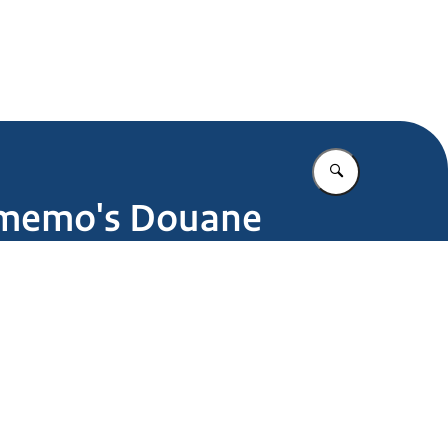
.nl
Vul in wat u z
n memo's Douane