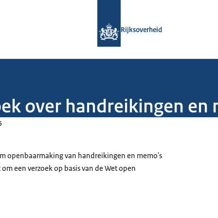
Naar de homepage van Rijksoverheid
Rijksoverheid
oek over handreikingen e
5
 om openbaarmaking van handreikingen en memo's
t om een verzoek op basis van de Wet open