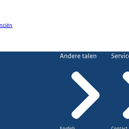
anciën
Andere talen
Servic
English
Contact