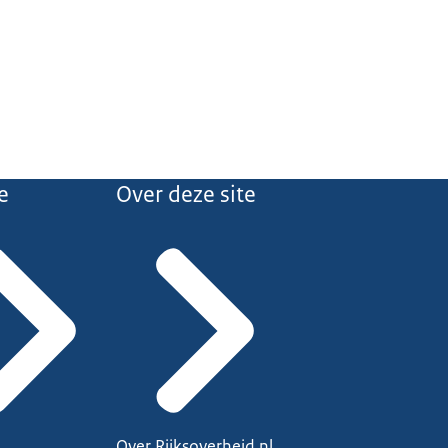
e
Over deze site
Over Rijksoverheid.nl