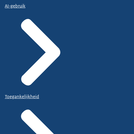
AI-gebruik
Toegankelijkheid