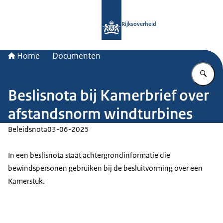
Naar de homepage van Rijksoverheid
Rijksoverheid
Home
Documenten
Vu
Beslisnota bij Kamerbrief over
afstandsnorm windturbines
Beleidsnota
03-06-2025
In een beslisnota staat achtergrondinformatie die
bewindspersonen gebruiken bij de besluitvorming over een
Kamerstuk.