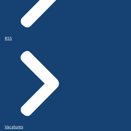
RSS
Vacatures