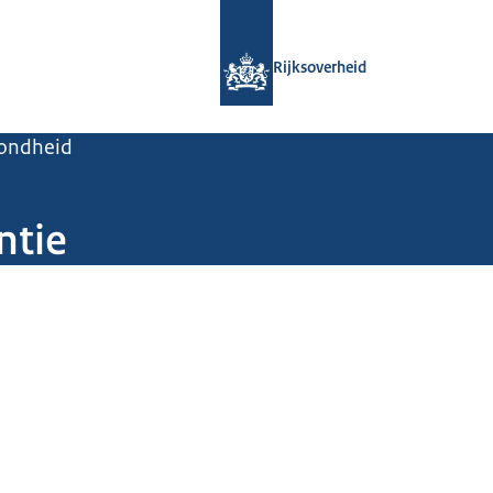
Naar de homepage van Rijksoverheid
Rijksoverheid
zondheid
ntie