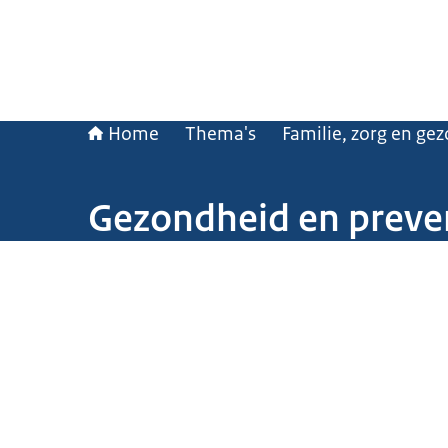
Home
Thema's
Familie, zorg en ge
Gezondheid en preve
Beeld: © Flip Franssen / ANP