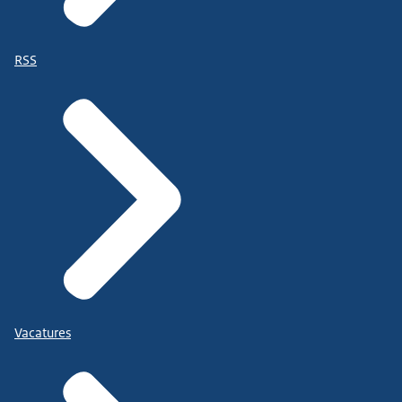
RSS
Vacatures