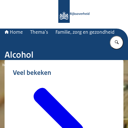
Naar de homepage van Rijksoverheid
Rijksoverheid
Home
Thema's
Familie, zorg en gezondheid
Vu
Alcohol
Beeld: © Hollandse Hoogte / Paul van Riel
Veel bekeken