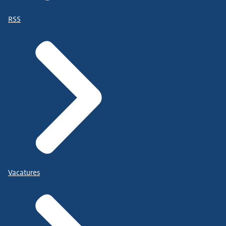
RSS
Vacatures