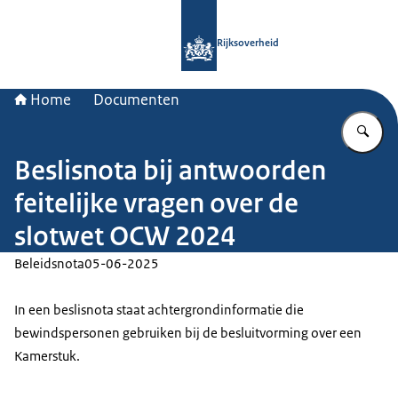
Naar de homepage van Rijksoverheid
Rijksoverheid
Home
Documenten
Vu
Beslisnota bij antwoorden
feitelijke vragen over de
slotwet OCW 2024
Beleidsnota
05-06-2025
In een beslisnota staat achtergrondinformatie die
bewindspersonen gebruiken bij de besluitvorming over een
Kamerstuk.