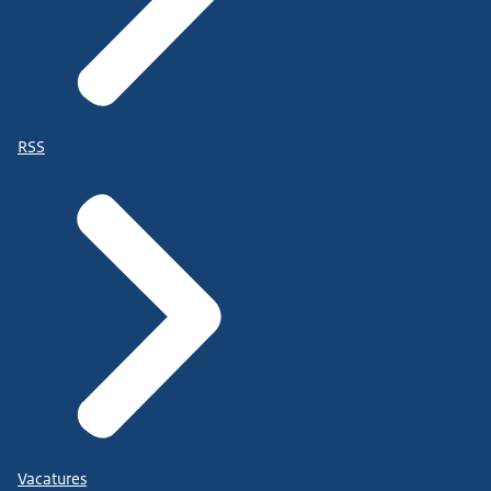
RSS
Vacatures