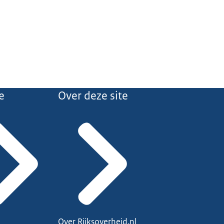
e
Over deze site
Over Rijksoverheid.nl