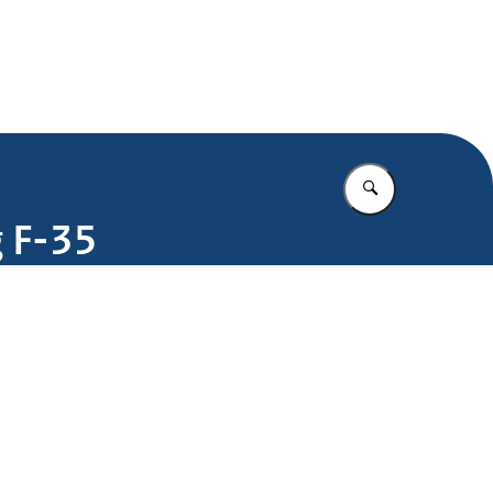
.nl
Vul in wat u z
g F-35