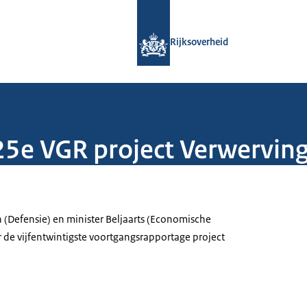
Naar de homepage van Rijksoverheid
Rijksoverheid
 25e VGR project Verwervin
n (Defensie) en minister Beljaarts (Economische
de vijfentwintigste voortgangsrapportage project