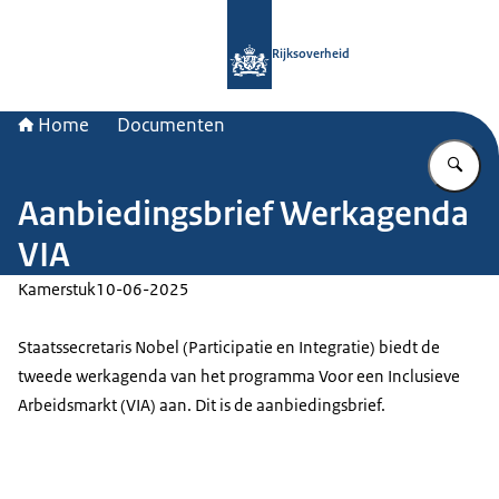
Naar de homepage van Rijksoverheid
Rijksoverheid
Home
Documenten
Vu
Aanbiedingsbrief Werkagenda
VIA
Kamerstuk
10-06-2025
Staatssecretaris Nobel (Participatie en Integratie) biedt de
tweede werkagenda van het programma Voor een Inclusieve
Arbeidsmarkt (VIA) aan. Dit is de aanbiedingsbrief.