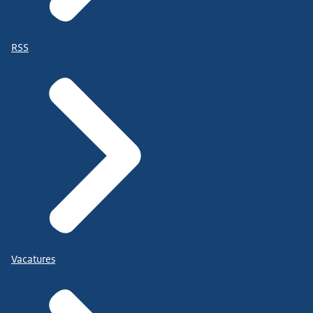
RSS
Vacatures