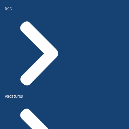
RSS
Vacatures