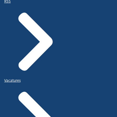
RSS
Vacatures