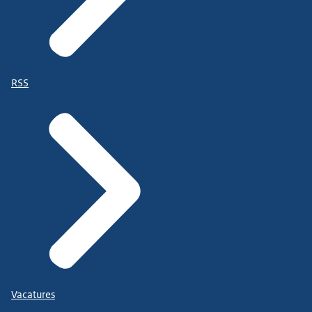
RSS
Vacatures