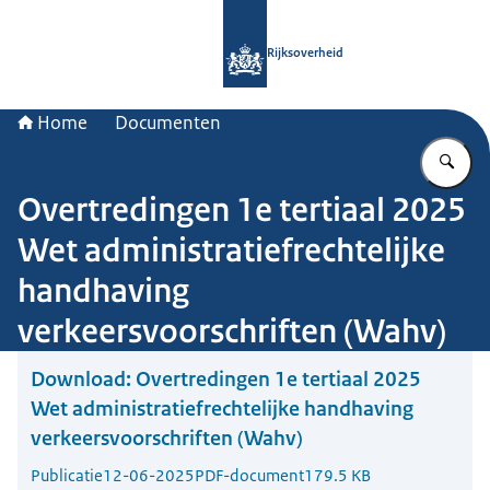
Naar de homepage van Rijksoverheid
Rijksoverheid
Home
Documenten
Vu
Overtredingen 1e tertiaal 2025
Wet administratiefrechtelijke
handhaving
verkeersvoorschriften (Wahv)
Download:
Overtredingen 1e tertiaal 2025
Wet administratiefrechtelijke handhaving
verkeersvoorschriften (Wahv)
Publicatie
12-06-2025
PDF-document
179.5 KB