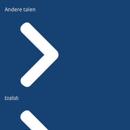
Andere talen
English