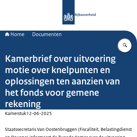
Naar de homepage van Rijksoverheid
Rijksoverheid
Home
Documenten
Vu
Kamerbrief over uitvoering
motie over knelpunten en
oplossingen ten aanzien van
het fonds voor gemene
rekening
Kamerstuk
12-06-2025
Staatssecretaris Van Oostenbruggen (Fiscaliteit, Belastingdienst