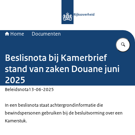
Naar de homepage van Rijksoverheid
Rijksoverheid
Home
Documenten
Vu
Beslisnota bij Kamerbrief
stand van zaken Douane juni
2025
Beleidsnota
13-06-2025
In een beslisnota staat achtergrondinformatie die
bewindspersonen gebruiken bij de besluitvorming over een
Kamerstuk.