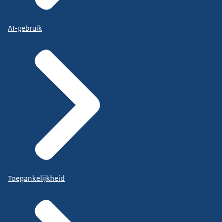
AI-gebruik
Toegankelijkheid