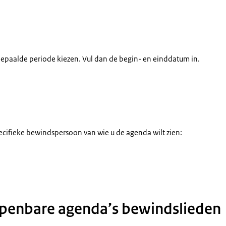
punten uit het verleden
epaalde periode kiezen. Vul dan de begin- en einddatum in.
unten uit specifieke periode
ecifieke bewindspersoon van wie u de agenda wilt zien:
bewindspersonen
openbare agenda’s bewindslieden