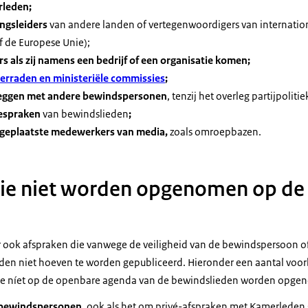
rleden;
ngsleiders
van andere landen of vertegenwoordigers van internation
f de Europese Unie);
s als zij namens een bedrijf of een organisatie komen;
erraden en ministeriële commissies
;
leggen met andere bewindspersonen
, tenzij het overleg partijpolitie
espraken
van bewindslieden
;
geplaatste medewerkers van media,
zoals omroepbazen.
die niet worden opgenomen op de
r ook afspraken die vanwege de veiligheid van de bewindspersoon of
en niet hoeven te worden gepubliceerd. Hieronder een aantal voo
 die níet op de openbare agenda van de bewindslieden worden opge
 bewindspersonen,
ook als het om privé-afspraken met Kamerleden 