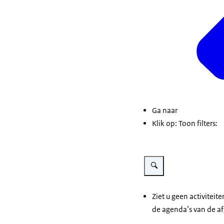
Ga naar
Klik op: Toon filters:
Vergroot afbeelding Filters
Ziet u geen activiteite
de agenda’s van de af