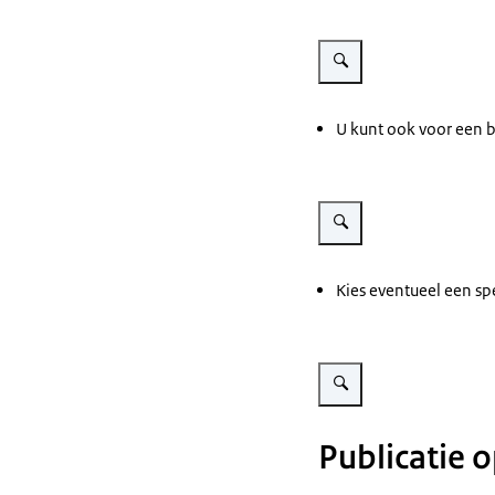
Vergroot afbeelding Agenda
U kunt ook voor een b
Vergroot afbeelding Agendap
Kies eventueel een sp
Vergroot afbeelding Filter 
Publicatie 