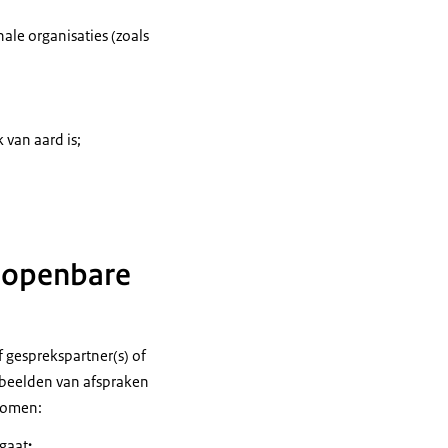
ale organisaties (zoals
k van aard is;
 openbare
 gesprekspartner(s) of
rbeelden van afspraken
nomen:
gaat
;