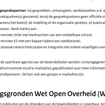
 gesprekspartner
: bij gesprekken, ontvangsten, werkbezoeken e.d. 
rekspartner(s) genoemd, tenzij de gesprekspartners geen officiële of
mens het bedrijf, de instelling of de organisatie spreken, of publicati
kenen. Denk hierbij aan:
 minister OCW met leerkrachten van een middelbare school;
 minister EZ met een kapper tijdens een werkbezoek;
staatssecretaris Participatie en Integratie met enkele vrijwilligers 
p de openbare agenda van de bewindslieden worden contactgegeve
elefoonnummer en/of e-mailadres) gepubliceerd voor meer informati
indspersoon. Dit kan ook een groeps-e-mailadres zijn.
ngsgronden Wet Open Overheid (
e publicatie van de afspraken van de bewindslieden is ‘openbaar, ten