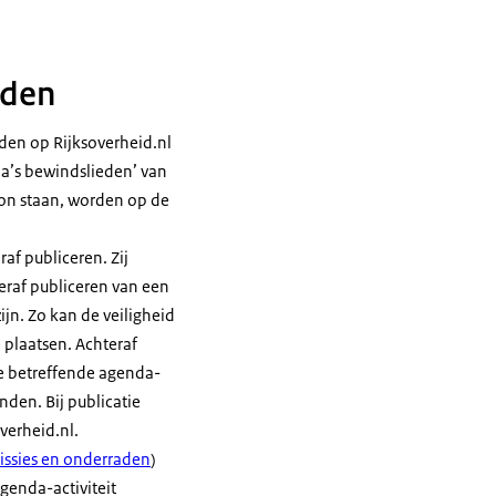
eden
den op Rijksoverheid.nl
da’s bewindslieden’ van
oon staan, worden op de
af publiceren. Zij
eraf publiceren van een
jn. Zo kan de veiligheid
 plaatsen. Achteraf
e betreffende agenda-
nden. Bij publicatie
verheid.nl.
issies en onderraden
)
genda-activiteit