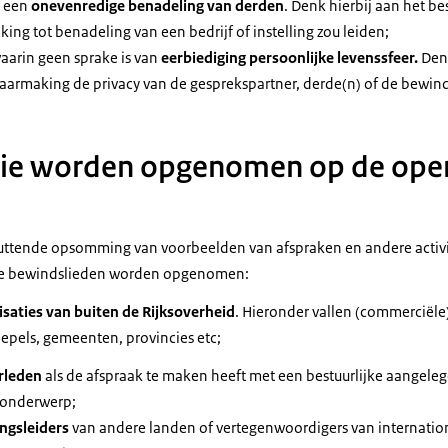
t een
onevenredige benadeling van derden
. Denk hierbij aan het b
g tot benadeling van een bedrijf of instelling zou leiden;
 waarin geen sprake is van
eerbiediging persoonlijke levenssfeer.
Den
baarmaking de privacy van de gesprekspartner, derde(n) of de bewin
die worden opgenomen op de ope
uttende opsomming van voorbeelden van afspraken en andere activi
e bewindslieden worden opgenomen:
saties van buiten de Rijksoverheid
. Hieronder vallen (commerciële)
oepels, gemeenten, provincies etc;
rleden
als de afspraak te maken heeft met een bestuurlijke aangele
 onderwerp;
ngsleiders
van andere landen of vertegenwoordigers van internation