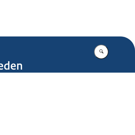
.nl
Vul in wat u z
ieden