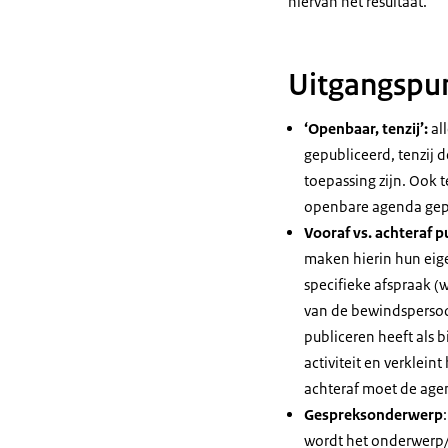
hiervan het resultaat.
Uitgangspu
‘Openbaar, tenzij’:
al
gepubliceerd, tenzij 
toepassing zijn. Ook
openbare agenda gep
Vooraf vs. achteraf p
maken hierin hun eige
specifieke afspraak (
van de bewindspersoon
publiceren heeft als
activiteit en verklein
achteraf moet de agen
Gespreksonderwerp
wordt het onderwerp/t