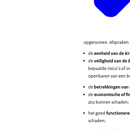
opgenomen. Afspraken w
de
eenheid van de K
de
veiligheid van de 
bepaalde risico’s of o
openbaren van een bez
de
betrekkingen van
de
economische of fi
zou kunnen schaden;
het goed
functionere
schaden;