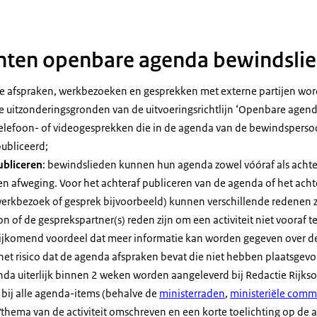
nten openbare agenda bewindsli
le afspraken, werkbezoeken en gesprekken met externe partijen wor
de uitzonderingsgronden van de uitvoeringsrichtlijn ‘Openbare agen
 telefoon- of videogesprekken die in de agenda van de bewindspers
ubliceerd;
ubliceren
: bewindslieden kunnen hun agenda zowel vóóraf als achter
n afweging. Voor het achteraf publiceren van de agenda of het acht
werkbezoek of gesprek bijvoorbeeld) kunnen verschillende redenen zi
 of de gesprekspartner(s) reden zijn om een activiteit niet vooraf te
 bijkomend voordeel dat meer informatie kan worden gegeven over d
t het risico dat de agenda afspraken bevat die niet hebben plaatsgevo
da uiterlijk binnen 2 weken worden aangeleverd bij Redactie Rijkso
: bij alle agenda-items (behalve de
ministerraden
,
ministeriële comm
hema van de activiteit omschreven en een korte toelichting op de a