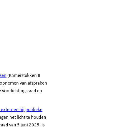
ssen
(Kamerstukken II
t opnemen van afspraken
e Voorlichtingsraad en
 externen bij publieke
egen het licht te houden
raad van 5 juni 2025, is