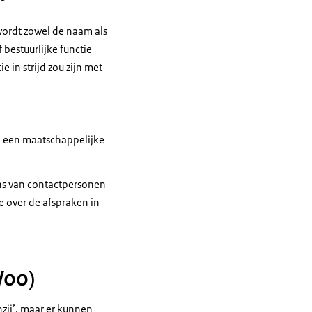
wordt zowel de naam als
 bestuurlijke functie
e in strijd zou zijn met
van een maatschappelijke
ns van contactpersonen
e over de afspraken in
Woo)
zij’, maar er kunnen