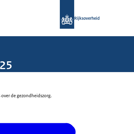
Naar de homepage van Rijksoverheid
Rijksoverheid
025
s over de gezondheidszorg.