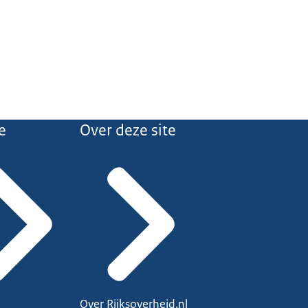
e
Over deze site
Over Rijksoverheid.nl