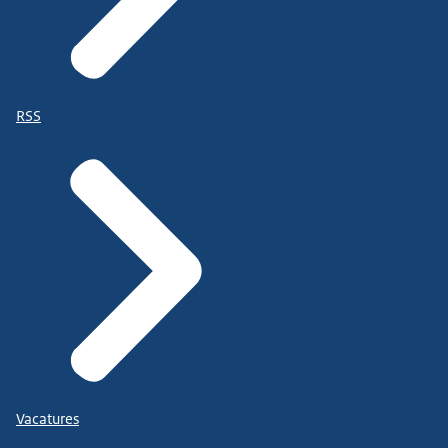
RSS
Vacatures