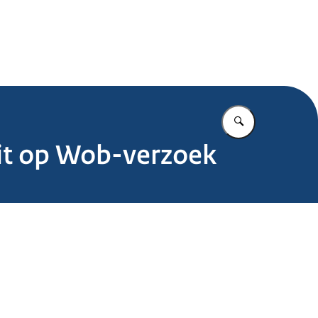
.nl
Vul in wat u z
uit op Wob-verzoek