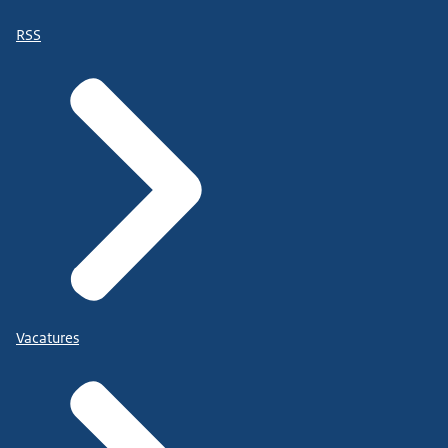
RSS
Vacatures