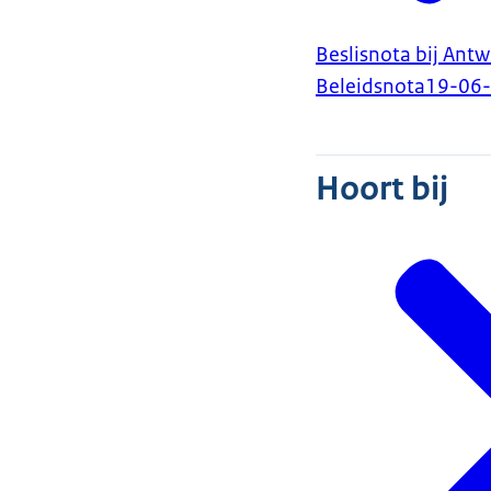
Beslisnota bij An
Beleidsnota
19-06
Hoort bij