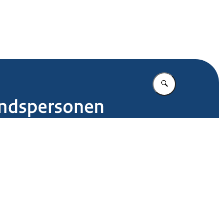
.nl
Vul in wat u z
indspersonen