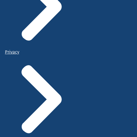
die dus verantwoordelijk is voor die werk
infrastructuur.
Om dat samen te voegen met de afdeling werk van
de
oorspronkelijke sociale dienst of de
oorspronkelijke afdeling Werk en Inkomen.
Privacy
Dat is de groep geïntegreerde werkbedrijven.
Daar hebben we nog de groep gecombineerde
bedrijven of de gecombineerde
sociaal ontwikkel bedrijven.
Daarvan is gezegd we voegen de totale sociale
dienst, de totale afdeling
Werk en Inkomen of alle afdelingen Werk en
Inkomen in onze regio.