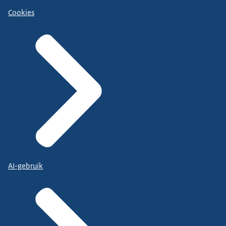
Die voegen we samen met het bedrijf
Cookies
wat oorspronkelijk verantwoordelijk was voor de
uitvoering van de WSW.
Die taken zijn allemaal bij elkaar gebracht in het
kader van de Participatiewet en er is bij het
gecombineerde bedrijf
dus één bedrijf integraal verantwoordelijk voor de
hele Participatiewet.
Dus niet alleen de functionaliteiten A tot en met I.
AI-gebruik
Bij het gecombineerde bedrijf komt dus ook de
uitkering verstrekking.
Het onderdeel inkomen komt daar aan bod.
En dan zijn er nog wat kleinere groepen.