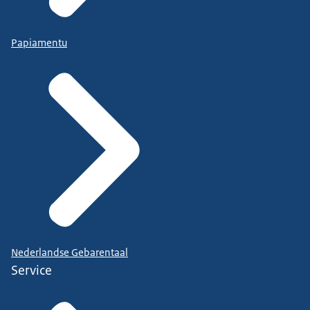
Gemeenten en sociaal ontwikkelbedrijven die nog
een keuze moeten maken
Papiamentu
of hun bestaande organisatiemodel passend is en
dat willen heroverwegen.
En ook bedrijven en gemeenten die de
verschillende alternatieve scenario's
in beeld willen brengen en daar vervolgens een
keuze uit moeten maken.
De handreiking is bedoeld voor bestuurders op het
terrein van de Participatiewet en de Wsw,
directeuren van uitvoeringsorganisaties,
Nederlandse Gebarentaal
managers beleid en uitvoering op het terrein van
Service
de Participatiewet en de Wsw,
beleidsmedewerkers en financieel medewerkers