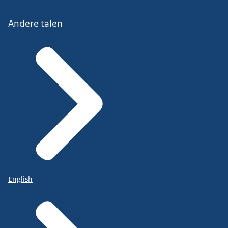
het beoordelen van het Sociaal Ontwikkelbedrijf
Andere talen
en ook hoe je komt tot nieuwe keuzes.
Daarna verkennen we de verschillende mogelijke
organisatiemodellen
en ik rond het webinar af met een afsluiting.
Graag neem ik u mee in het doel van de
handreiking.
De beweging die moet worden gemaakt op het
terrein van de Participatiewet
en in de sociale infrastructuur van de
Participatiewet.
English
En ook welke organisatiemodellen we allemaal
hebben.
Graag neem ik u mee in het doel van de