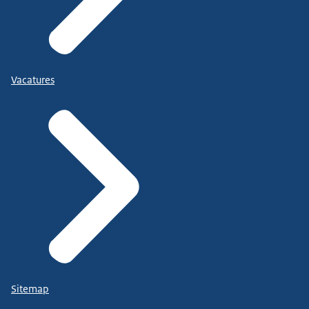
we hebben het dan over links, dan brengen we de
sociale infrastructuur.
Die brengen we in elkaar en dat is zeg maar de
functionaliteiten A
Vacatures
tot en met I op dit plaatje.
En dat begint bij het vinden, zoeken en herkennen
van mensen
die ondersteuning nodig hebben om aan het werk
te komen en te blijven.
Dat is zeg maar de doelgroep van de
Participatiewet
en uiteindelijk help je ze aan de slag.
probeer je ze aan de slag te helpen, proberen te
Sitemap
matchen en