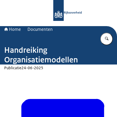
Naar de homepage van Rijksoverheid
Rijksoverheid
Home
Documenten
Vu
Handreiking
Organisatiemodellen
Publicatie
24-06-2025