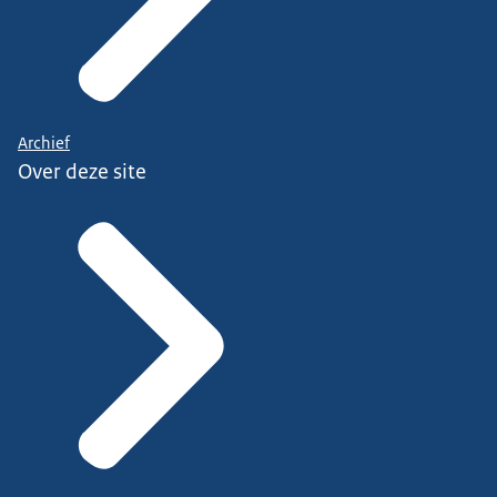
steeds de groep mensen
met een Wsw indicatie.
Nou, wat hebben gemeenten in
de afgelopen jaren voor keuzes gemaakt met hun
Archief
sociaal ontwikkelbedrijf?
Over deze site
En dat laten we eigenlijk zien in dat plaatje wat je
aan de rechterkant ziet.
De meeste bedrijven
zitten vallen onder die 50% categorie.
Dat doen we op partieel werkbedrijf of op partieel
sociaal ontwikkelbedrijf.
Dat is een bedrijf wat niet al die functionaliteiten
die hier staan
uitvoeren die voeren een deel van deze