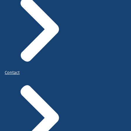
bij gemeenten en bij sociaal ontwikkelbedrijven.
Eerst neem ik u mee in de beweging die moet
worden gemaakt.
En die beweging moeten we landelijk maken.
Maar die moeten we ook in gemeenten en regio's
worden gemaakt.
Maar waar gaat het om?
Contact
We zien dat op dit moment
sprake is van een krimp van het aantal Wsw’ers,
de groep Wsw’ers en dat laat eigenlijk dit plaatje
zien.
De groep Wsw’ers wordt elk jaar kleiner