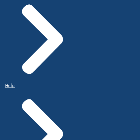
te plaatsen op een bepaalde plaats op een
bepaalde plek.
En dan zie je in die verticale kolom.
Daar zie je de plekken waar je de mensen graag
naartoe wilt helpen.
En dat begint met beschut werk.
Maar uiteraard wil je mensen het liefst zo regulier
mogelijk aan
Help
de slag helpen en zoveel mogelijk op eigen benen
laten staan.
En uiteraard, voorlopig blijft ook de Wsw nog
steeds een belangrijk aandachtspunt.
Op dit moment grootste deel van de groep is nog