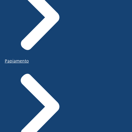
handreiking
die we hebben geschreven.
Het doel van de handreiking is
om mensen, gebruikers,
medewerkers van sociaal ontwikkelbedrijven en
gemeente inzicht te geven in de
Papiamento
verschillende organisatiemodellen die er bestaan
voor het sociaal ontwikkelbedrijf.
Specifiek willen we gemeenten
en sociaal ontwikkelbedrijven ondersteunen die
willen beoordelen of het huidige
organisatiemodel nu en in de toekomst leidt tot de
gewenste uitkomsten.