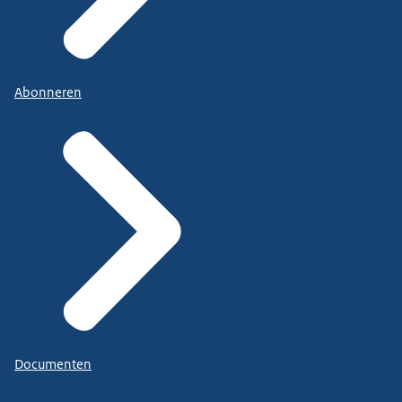
en dat betekent ook dat de groep mensen
waarvoor de oorspronkelijke
SW bedrijven verantwoordelijk zijn ook steeds
kleiner wordt.
Abonneren
Maar die infrastructuur die voor de Wsw’ers
beschikbaar was,
die kan nog steeds worden ingezet omdat aan
de andere kant er een nieuwe doelgroep is die
steeds groter is
dan de oorspronkelijke groep Wsw’ers die daarbij
te helpen en te ondersteunen.
Ook nog eens een keer het doel van die nieuwe
doelgroep
Documenten
was zeg maar die groeiende groep die hier een