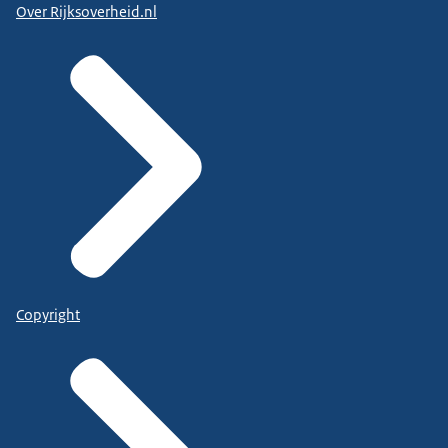
Over Rijksoverheid.nl
functionaliteiten uit.
Bij het geïntegreerde
Werkbedrijf, het geïntegreerde sociaal
ontwikkelbedrijf dat zo ongeveer 20%
van de honderd bedrijven die we ongeveer
landelijk hebben
en daarvan is gezegd best sociaal ontwikkelbedrijf.
Jij bent verantwoordelijk om integraal al die
functionaliteiten
Copyright
zoals ze daar links te zien staan om die uit te
voeren.
En wat er dan in de praktijk gebeurt is dat het
oorspronkelijke SW bedrijf