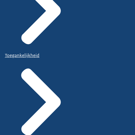
Dat is de groep bedrijven die alleen de Wsw
uitvoeren en maar een beperkte groep.
Dus landelijk zijn dat dat ongeveer vijf, 5%
en die voeren alleen functionaliteit I uit.
En dan is nog een aantal bedrijven die zich vooral
Toegankelijkheid
richten op beschut werk.
Die voeren dan naast de Wsw ook beschut werk
uit.
En soms ook nog die categorie G die hier staat.
Maar dat zijn de zogenoemde opstap en vangnet
banen.
Dat zijn banen voor mensen die geen indicatie
beschut werk hebben,