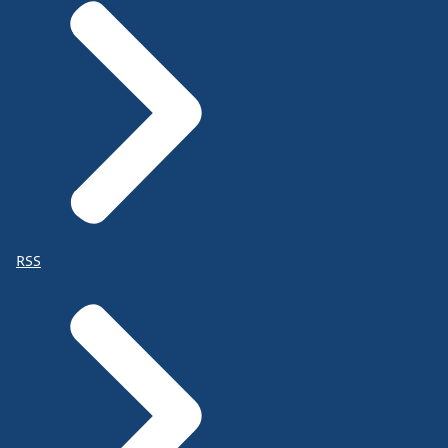
beeldscherm ziet.
Die groeiende doelgroep, die wil je zo regulier
mogelijk aan de slag helpen.
Nou, nu is de vraag dus hoe je die klassieke
infrastructuur
kunt ombouwen naar een nieuwe infrastructuur
voor die nieuwe doelgroep in de Participatiewet.
En hoe je die ook kunt
RSS
inzetten om juist die groep een steuntje in de rug
te geven
en op weg kunt helpen naar steeds meer regulier
werk.
Maar als we het dan hebben over de sociale
infrastructuur en over de organisatiemodellen,