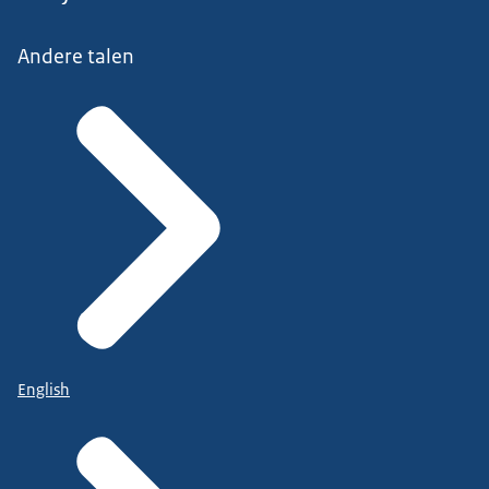
Andere talen
English