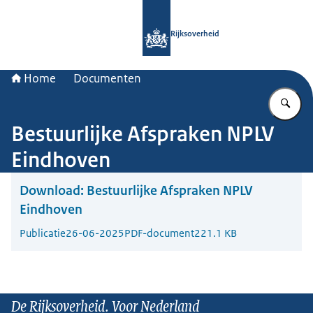
Naar de homepage van Rijksoverheid
Rijksoverheid
Home
Documenten
Vu
Bestuurlijke Afspraken NPLV
Eindhoven
Download:
Bestuurlijke Afspraken NPLV
Eindhoven
Publicatie
26-06-2025
PDF-document
221.1 KB
De Rijksoverheid. Voor Nederland