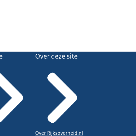
e
Over deze site
Over Rijksoverheid.nl