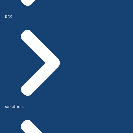
RSS
Vacatures