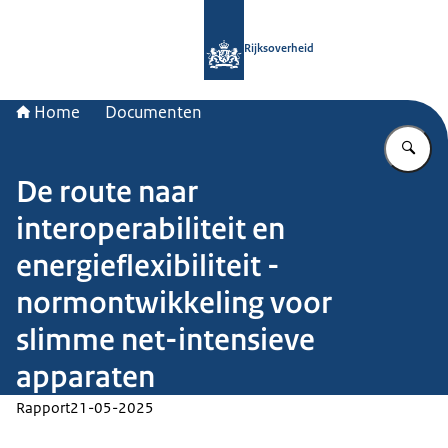
Naar de homepage van Rijksoverheid
Rijksoverheid
Home
Documenten
Vu
De route naar
interoperabiliteit en
energieflexibiliteit -
normontwikkeling voor
slimme net-intensieve
apparaten
Rapport
21-05-2025