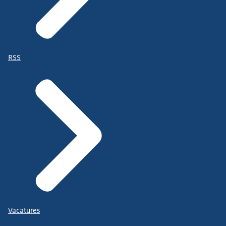
RSS
Vacatures