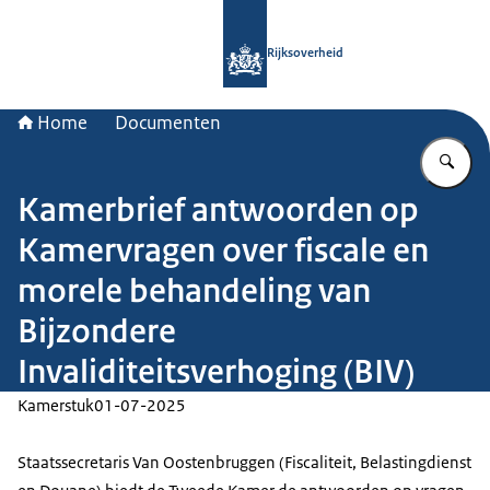
Naar de homepage van Rijksoverheid
Rijksoverheid
Home
Documenten
Vu
Kamerbrief antwoorden op
Kamervragen over fiscale en
morele behandeling van
Bijzondere
Invaliditeitsverhoging (BIV)
Kamerstuk
01-07-2025
Staatssecretaris Van Oostenbruggen (Fiscaliteit, Belastingdienst