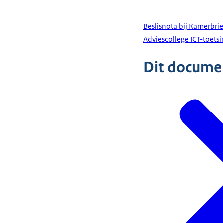
Beslisnota bij Kamerbri
Adviescollege ICT-toetsi
Dit document