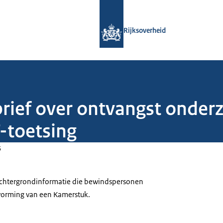
Naar de homepage van Rijksoverheid
Rijksoverheid
brief over ontvangst onder
-toetsing
5
 achtergrondinformatie die bewindspersonen
tvorming van een Kamerstuk.