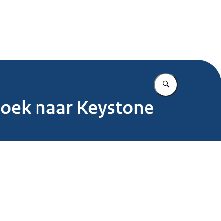
.nl
Vul in wat u z
zoek naar Keystone