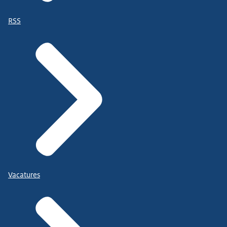
RSS
Vacatures