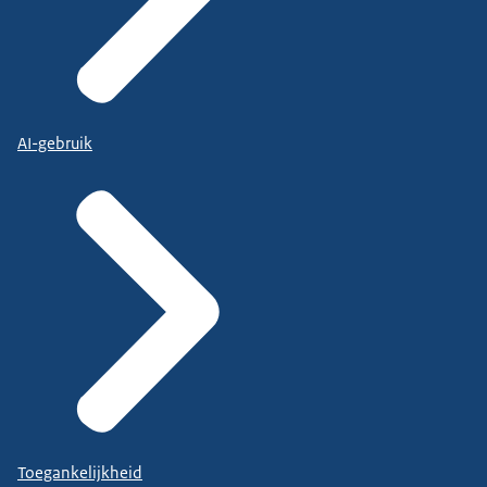
AI-gebruik
Toegankelijkheid