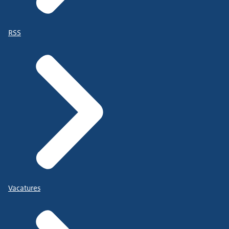
RSS
Vacatures