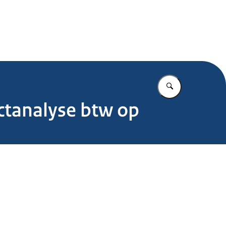
.nl
Vul in wat u z
ctanalyse btw op