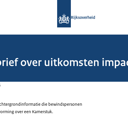
Naar de homepage van Rijksoverheid
Rijksoverheid
brief over uitkomsten impa
5
 achtergrondinformatie die bewindspersonen
tvorming over een Kamerstuk.