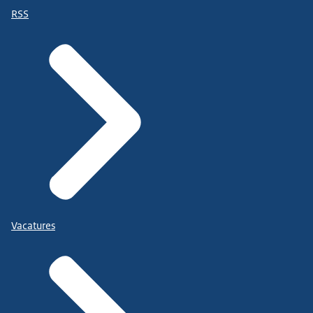
RSS
Vacatures