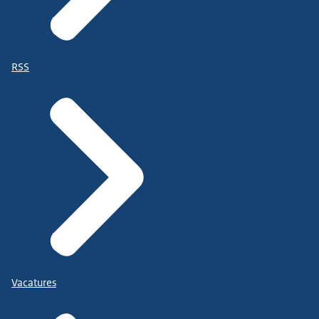
RSS
Vacatures