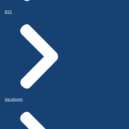
RSS
Vacatures