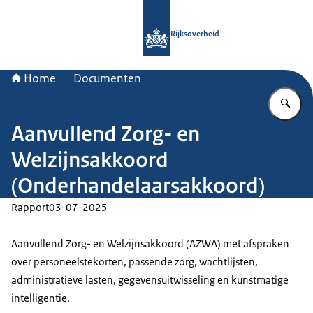
Naar de homepage van Rijksoverheid
Rijksoverheid
Home
Documenten
Vu
Aanvullend Zorg- en
Welzijnsakkoord
(Onderhandelaarsakkoord)
Rapport
03-07-2025
Aanvullend Zorg- en Welzijnsakkoord (AZWA) met afspraken
over personeelstekorten, passende zorg, wachtlijsten,
administratieve lasten, gegevensuitwisseling en kunstmatige
intelligentie.