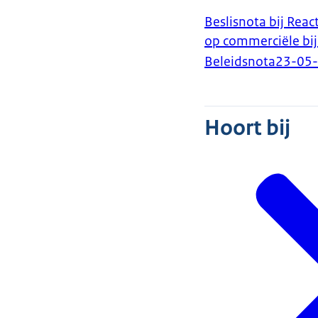
Beslisnota bij Reac
op commerciële bi
Beleidsnota
23-05
Hoort bij