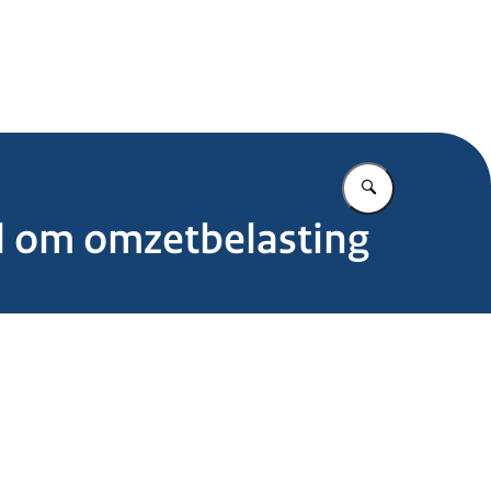
.nl
Vul in wat u z
id om omzetbelasting