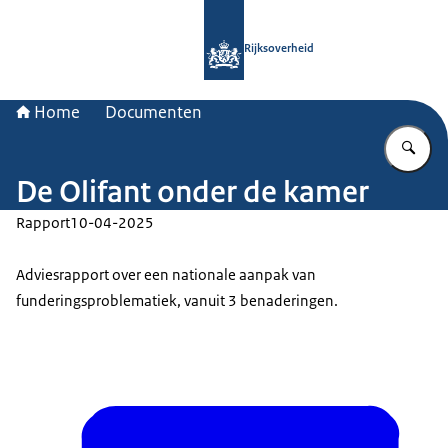
Naar de homepage van Rijksoverheid
Rijksoverheid
Home
Documenten
Vu
De Olifant onder de kamer
Rapport
10-04-2025
Adviesrapport over een nationale aanpak van
funderingsproblematiek, vanuit 3 benaderingen.